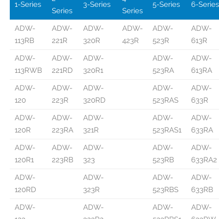
1-Series
3-Series
5-Series
6-Series
Series
Series
Кондитерские изделия
ADW-
ADW-
ADW-
ADW-
ADW-
ADW-
113RB
221R
320R
423R
523R
613R
ADW-
ADW-
ADW-
ADW-
ADW-
113RWB
221RD
320R1
523RA
613RA
Фармацевтическая продукция
ADW-
ADW-
ADW-
ADW-
ADW-
120
223R
320RD
523RAS
633R
ADW-
ADW-
ADW-
ADW-
ADW-
120R
223RA
321R
523RAS1
633RA
Корм для животных
ADW-
ADW-
ADW-
ADW-
ADW-
120R1
223RB
323
523RB
633RA2
ADW-
ADW-
ADW-
ADW-
120RD
323R
523RBS
633RB
ADW-
ADW-
ADW-
ADW-