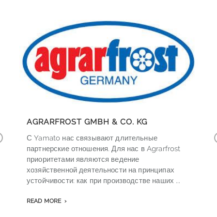
AGRARFROST GMBH & CO. KG
С Yamato нас связывают длительные
r
партнерские отношения. Для нас в Agrarfrost
приоритетами являются ведение
v
хозяйственной деятельности на принципах
o
устойчивости: как при производстве наших ...
s
READ MORE