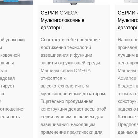
СЕРИИ OMEGA
СЕРИИ 
Мультиголовочные
Мультиг
дозаторы
дозатор
ой упаковки
Сочетает в себе последние
Наши про
м
достижения технологий
производ
аковочной
взвешивания и функции
лучшим в
машины
защиты окружающей среды.
цена-про
ь и
Машины серии OMEGA
Машины 
редовая
относятся к
Advance 
нтирует
высокотехнологичным
бюджетн
ую
мультиголовочным дозаторам.
этом за 
и
Тщательно продуманная
конструк
оотношение
конструкция делает весы этой
надежно 
ельность …
серии лучшим решением для
базовые 
взвешивания, находящим
Предпола
применение практически для
данных в