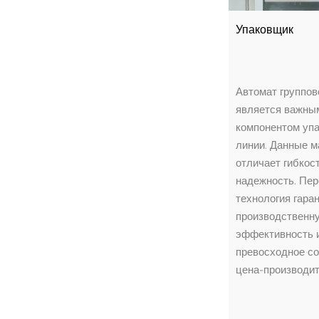
Упаковщик
Автомат группов
является важны
компонентом уп
линии. Данные 
отличает гибкост
надежность. Пе
технология гара
производственн
эффективность 
превосходное с
цена-производит