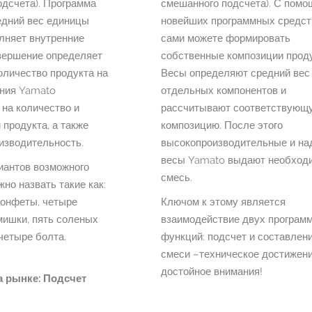
одсчета). Программа
смешанного подсчета). С пом
едний вес единицы
новейших программных средст
лняет внутренние
сами можете формировать
RONDO FOOD
авершение определяет
собственные композиции проду
оличество продукта на
Весы определяют средний вес
Сотрудничество
ения Yamato
отдельных компонентов и
между Yamato
Scale и RONDO
на количество и
рассчитывают соответствующ
FOOD имеет
 продукта, а также
композицию. После этого
длительную
изводительность.
высокопроизводительные и н
историю. В течение
весы Yamato выдают необход
иантов возможного
многих лет
смесь.
мультиголовочные
но назвать такие как:
дозаторы Yamato
конфеты, четыре
Ключом к этому является
обеспечивают нам
ишки, пять соленых
взаимодействие двух програм
долговременную
четыре болта.
функций: подсчет и составлен
надежность
смеси –техническое достижен
производства,
достойное внимания!
столь необходимую
а рынке: Подсчет
в процессе нашего
устойчивого роста...