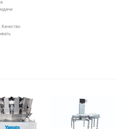
на
подачи
 Качество
ивать