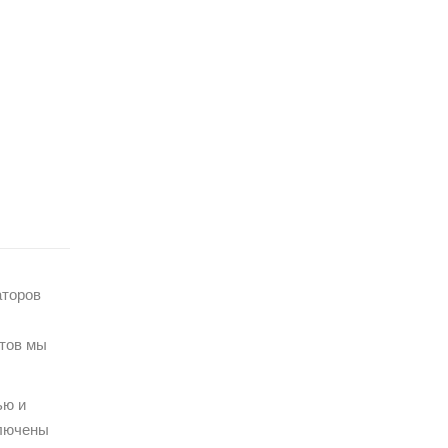
аторов
тов мы
ью и
ключены