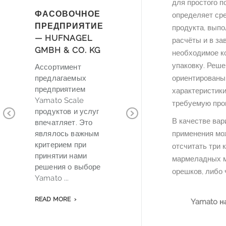
для простого п
ФАСОВОЧНОЕ
STOLTZENBERG
определяет ср
ПРЕДПРИЯТИЕ
NUSS GMBH
продукта, выпо
— HUFNAGEL
расчёты и в з
G
Мультиголовочные
GMBH & CO. KG
необходимое к
дозаторы Yamato
упаковку. Реш
Scale предлагают
Ассортимент
нам необходимое
предлагаемых
ориентированы 
для нашей
предприятием
характеристики
продукции
Yamato Scale
нас
требуемую про
решение. При
продуктов и услуг
В качестве вар
переработке орехов
впечатляет. Это
Pr
Ne
и сухофруктов
являлось важным
применения мож
е
ev
xt
высшего ...
критерием при
отсчитать три 
io
принятии нами
мармеладных м
us
READ MORE
решения о выборе
орешков, либо 
Yamato ...
к
е
READ MORE
Yamato н