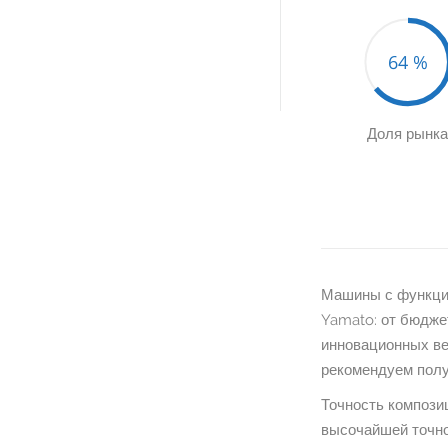
64
%
Доля рынк
Машины с функцие
Yamato: от бюдж
инновационных ве
рекомендуем полу
Точность компози
высочайшей точно