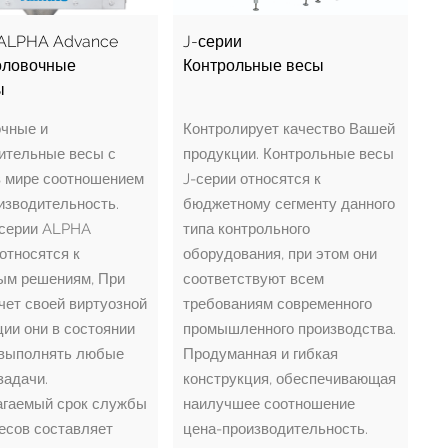
ALPHA Advance
J-серии
оловочные
Контрольные весы
ы
чные и
Контролирует качество Вашей
ительные весы с
продукции. Контрольные весы
 мире соотношением
J-серии относятся к
изводительность.
бюджетному сегменту данного
серии ALPHA
типа контрольного
относятся к
оборудования, при этом они
ым решениям, При
соответствуют всем
счет своей виртуозной
требованиям современного
ции они в состоянии
промышленного производства.
выполнять любые
Продуманная и гибкая
задачи.
конструкция, обеспечивающая
гаемый срок службы
наилучшее соотношение
есов составляет
цена-производительность.