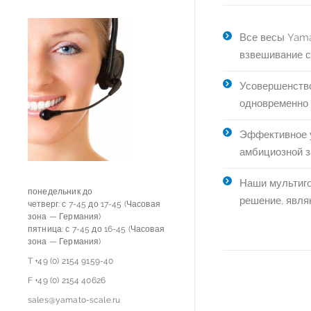
Все весы Yama
взвешивание с
Усовершенств
одновременно 
Эффективное 
амбициозной з
Наши мультиго
понедельник до
решение, явля
четверг: с 7-45 до 17-45 (Часовая
зона — Германия)
пятница: с 7-45 до 16-45 (Часовая
зона — Германия)
T +49 (0) 2154 9159-40
F +49 (0) 2154 40626
sales@yamato-scale.ru