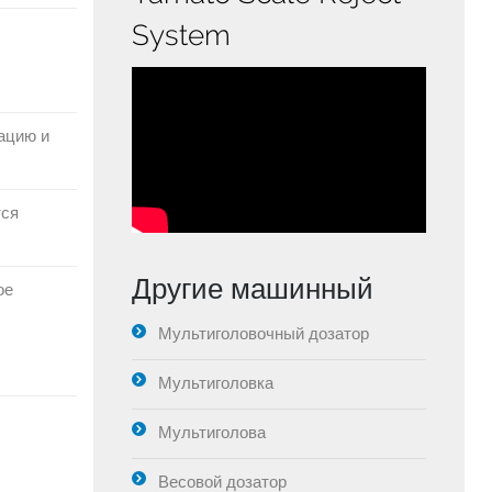
System
ацию и
тся
Другие машинный
ое
Мультиголовочный дозатор
Мультиголовка
Мультиголова
Весовой дозатор