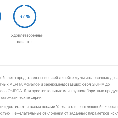
READ MORE
97
%
а
Удовлетворенные
клиенты
й счета представлены во всей линейке мультиголовочных доз
етных ALPHA Advance и зарекомендовавших себя SIGMA до
сов OMEGA. Для чувствительных или крупногабаритных продук
автоматические серии.
ции достигается всеми весами Yamato с впечатляющей скорост
стью. Нежелательные отклонения от заданных параметров ис