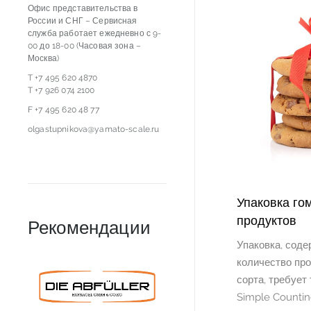
Офис представительства в
России и СНГ – Сервисная
служба работает ежедневно с 9-
00 до 18-00 (Часовая зона –
Москва)
T +7 495 620 4870
T +7 926 074 2100
F +7 495 620 48 77
olgastupnikova@yamato-scale.ru
Упаковка го
продуктов
Рекомендации
Упаковка, сод
количество про
сорта, требует
Simple Countin