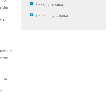
ощью
Линия упаковки
в Вы
Линия по упаковке
кта.
ую
адежные
имую
мных
ие
ие