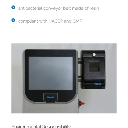
antibacterial conveyor belt made of resin
compliant with HACCP and GMP
Environmental Responsibility